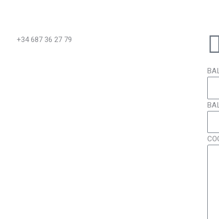
+34 687 36 27 79
ВА
ВА
СО